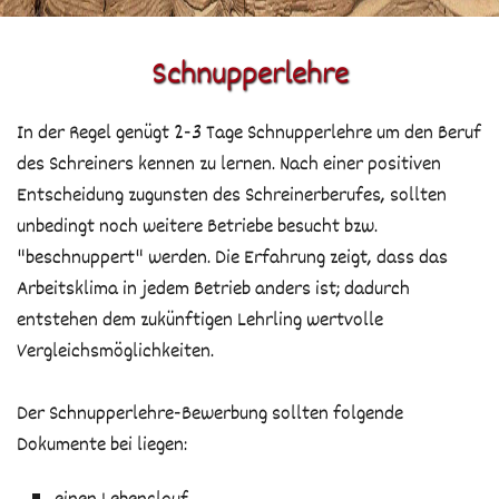
Tisch & Bank
Team
Schnupperlehre
Türen
Solaranlage
Terrasse
In der Regel genügt 2-3 Tage Schnupperlehre um den Beruf
des Schreiners kennen zu lernen. Nach einer positiven
Gartenhaus
Entscheidung zugunsten des Schreinerberufes, sollten
unbedingt noch weitere Betriebe besucht bzw.
Kinder
"beschnuppert" werden. Die Erfahrung zeigt, dass das
Arbeitsklima in jedem Betrieb anders ist; dadurch
entstehen dem zukünftigen Lehrling wertvolle
Vergleichsmöglichkeiten.
Der Schnupperlehre-Bewerbung sollten folgende
Dokumente bei liegen: