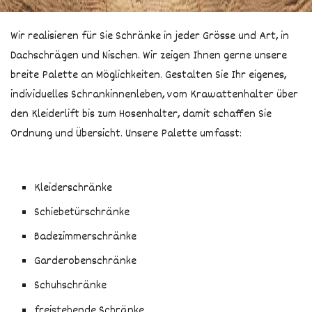
Tisch & Bank
Team
Wir realisieren für Sie Schränke in jeder Grösse und Art, in
Türen
Dachschrägen und Nischen. Wir zeigen Ihnen gerne unsere
Solaranlage
breite Palette an Möglichkeiten. Gestalten Sie Ihr eigenes,
Terrasse
individuelles Schrankinnenleben, vom Krawattenhalter über
Gartenhaus
den Kleiderlift bis zum Hosenhalter, damit schaffen Sie
Ordnung und Übersicht. Unsere Palette umfasst:
Kinder
Kleiderschränke
Schiebetürschränke
Badezimmerschränke
Garderobenschränke
Schuhschränke
freistehende Schränke