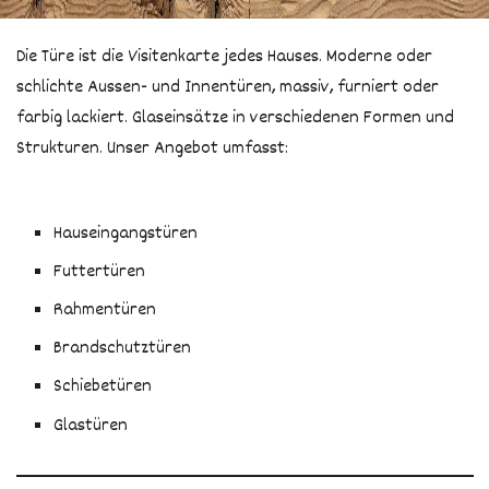
Tisch & Bank
Team
Die Türe ist die Visitenkarte jedes Hauses. Moderne oder
Türen
schlichte Aussen- und Innentüren, massiv, furniert oder
Solaranlage
farbig lackiert. Glaseinsätze in verschiedenen Formen und
Terrasse
Strukturen. Unser Angebot umfasst:
Gartenhaus
Kinder
Hauseingangstüren
Futtertüren
Rahmentüren
Brandschutztüren
Schiebetüren
Glastüren